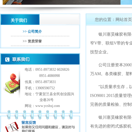
您的位置：网站首页 /
关于我们
>> 公司简介
银川塞昊橡胶有限公司
>> 资质荣誉
窄V带、联组V带的专
技型企业。
公司注册资本2000
电话：0951-8973832 6026826
万AM。各类橡胶、塑料
0951-4086998
传真：0951-8973831
“以质量求生存，以
手机：13909590752
地址：宁夏贺兰县全民创业园兴
ISO9001:201
业巷26号
完善的质量检验、控制
网址：www.ycshxj.com
银川塞昊橡胶有限公
有先进的密闭式炼胶机