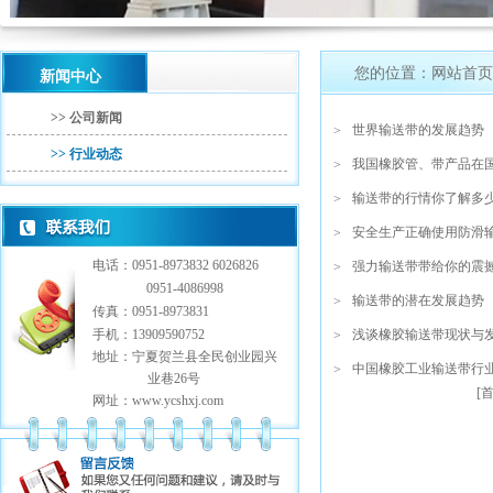
您的位置：网站首页 /
新闻中心
>> 公司新闻
世界输送带的发展趋势
>
>> 行业动态
我国橡胶管、带产品在
>
输送带的行情你了解多
>
安全生产正确使用防滑
>
电话：0951-8973832 6026826
强力输送带带给你的震
>
0951-4086998
输送带的潜在发展趋势
>
传真：0951-8973831
手机：13909590752
浅谈橡胶输送带现状与
>
地址：宁夏贺兰县全民创业园兴
中国橡胶工业输送带行
>
业巷26号
[首
网址：www.ycshxj.com